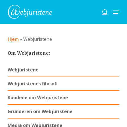
Skip
Menu
to
search
main
content
Hjem
»
Webjuristene
Om Webjuristene:
Webjuristene
Webjuristenes filosofi
Kundene om Webjuristene
Gründeren om Webjuristene
Media om Webjuristene